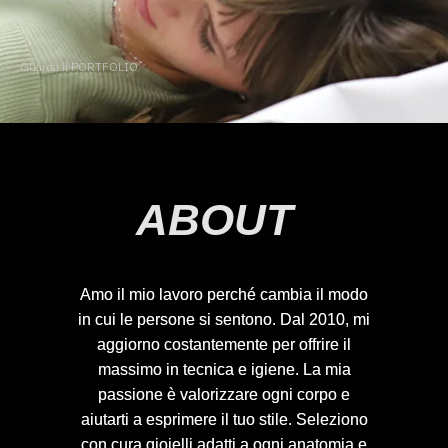
Guarda il PORTFOLIO
ABOUT
Amo il mio lavoro perché cambia il modo
Amo il mio lavoro perché cambia il modo
in cui le persone si sentono. Dal 2010, mi
in cui le persone si sentono. Dal 2010, mi
aggiorno costantemente per offrire il
aggiorno costantemente per offrire il
massimo in tecnica e igiene. La mia
massimo in tecnica e igiene. La mia
passione è valorizzare ogni corpo e
passione è valorizzare ogni corpo e
aiutarti a esprimere il tuo stile. Seleziono
aiutarti a esprimere il tuo stile. Seleziono
con cura gioielli adatti a ogni anatomia e
con cura gioielli adatti a ogni anatomia e