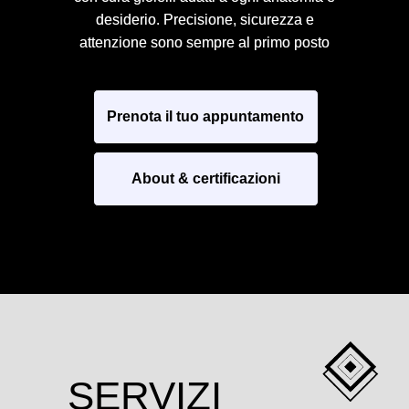
desiderio. Precisione, sicurezza e
desiderio. Precisione, sicurezza e
attenzione sono sempre al primo posto
attenzione sono sempre al primo posto
Prenota il tuo appuntamento
About & certificazioni
SERVIZI