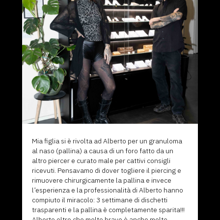
Mia figlia si è rivolta ad Alberto per un granuloma
al naso (pallina) a causa di un foro fatto da un
altro piercer e curato male per cattivi consigli
ricevuti. Pensavamo di dover togliere il piercing e
rimuovere chirurgicamente la pallina e invece
l’esperienza e la professionalità di Alberto hanno
compiuto il miracolo: 3 settimane di dischetti
trasparenti e la pallina è completamente sparita!!!
Alberto oltre che molto bravo è anche molto