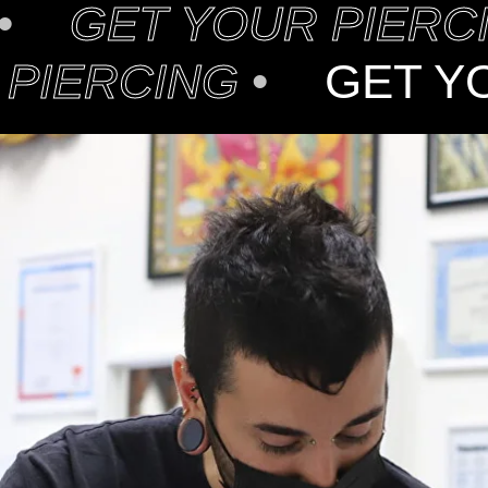
•
GET YOUR PIERC
R
PIERCING
•
GET Y