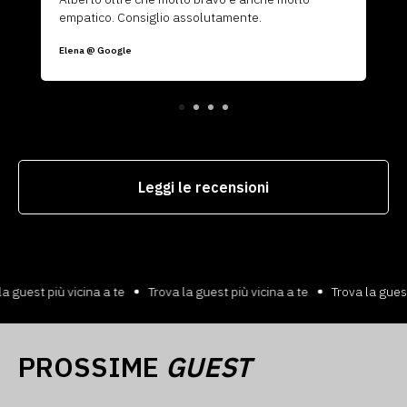
empatico. Consiglio assolutamente.
Elena @ Google
Leggi le recensioni
 più vicina a te
Trova la guest più vicina a te
Trova la guest più vi
PROSSIME
GUEST